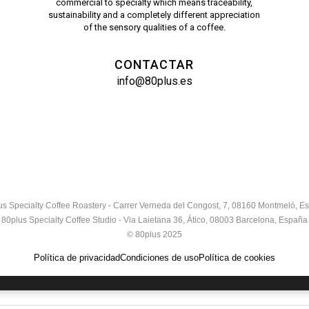
commercial to specialty which means traceability,
sustainability and a completely different appreciation
of the sensory qualities of a coffee.
CONTACTAR
info@80plus.es
us Specialty Coffee Roastery - Carrer Verneda del Congost, 7, 08160 Montmeló, E
80plus Specialty Coffee Studio - Via Laietana 36, Ático, 08003 Barcelona, España
© 80plus 2025
Política de privacidad
Condiciones de uso
Política de cookies