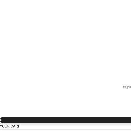
80pl
0
YOUR CART