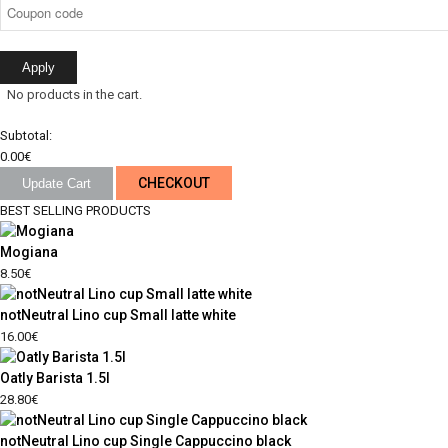
Apply
No products in the cart.
Subtotal:
0.00
€
CHECKOUT
Update Cart
BEST SELLING PRODUCTS
Mogiana
8.50
€
notNeutral Lino cup Small latte white
16.00
€
Oatly Barista 1.5l
28.80
€
notNeutral Lino cup Single Cappuccino black