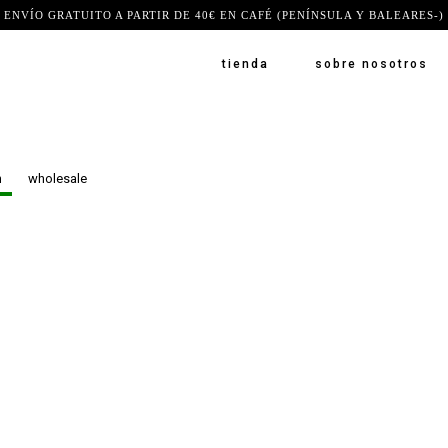
ENVÍO GRATUITO A PARTIR DE 40€ EN CAFÉ (PENÍNSULA Y BALEARES-)
tienda
sobre nosotros
n
wholesale