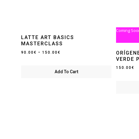
Coming Soo
LATTE ART BASICS
MASTERCLASS
Rango
-
ORÍGEN
90.00
€
150.00
€
VERDE 
de
precios:
150.00
€
Add To Cart
desde
90.00€
hasta
150.00€