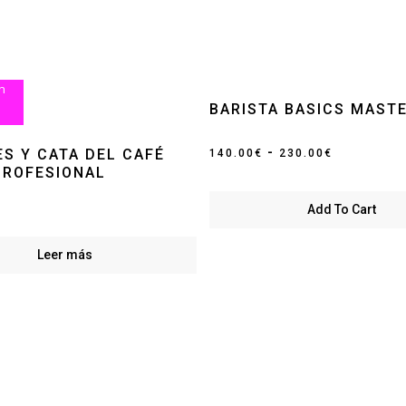
n
BARISTA BASICS MAST
Rango
-
ES Y CATA DEL CAFÉ
140.00
€
230.00
€
PROFESIONAL
de
precios:
Add To Cart
desde
140.00€
Leer más
hasta
230.00€