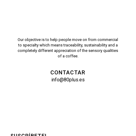
Our objective is to help people move on from commercial
to specialty which means traceability, sustainability and a
completely different appreciation of the sensory qualities
of a coffee.
CONTACTAR
info@80plus.es
SUSCRÍBETE!