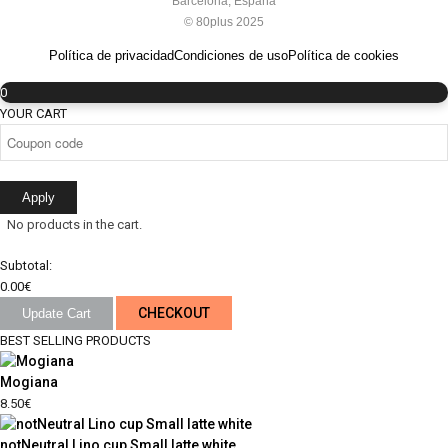
Barcelona, España
© 80plus 2025
Política de privacidad
Condiciones de uso
Política de cookies
0
YOUR CART
Apply
No products in the cart.
Subtotal:
0.00
€
CHECKOUT
Update Cart
BEST SELLING PRODUCTS
Mogiana
8.50
€
notNeutral Lino cup Small latte white