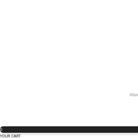
80pl
0
YOUR CART