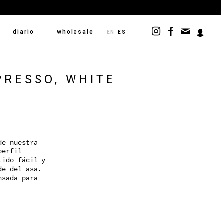
diario
wholesale
EN
ES
RESSO, WHITE
de nuestra
perfil
tido fácil y
de del asa.
nsada para