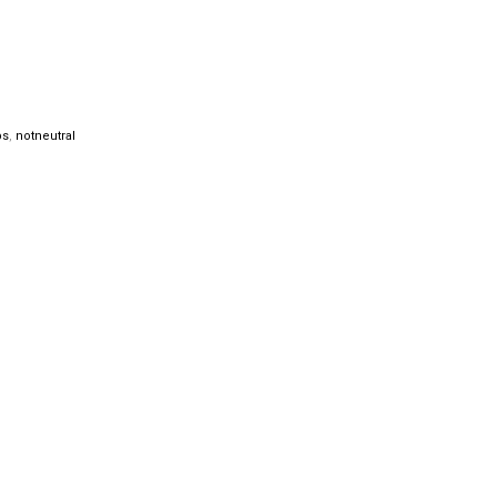
ps
,
notneutral