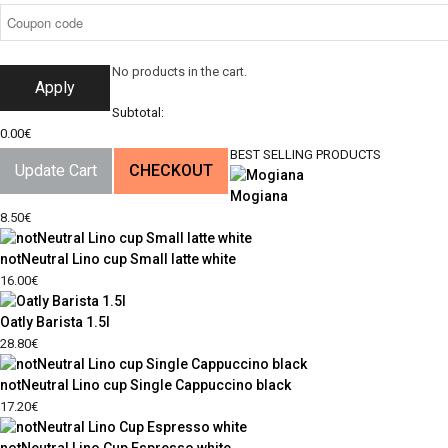
No products in the cart.
Apply
Subtotal:
0.00
€
BEST SELLING PRODUCTS
Update Cart
CHECKOUT
Mogiana
8.50
€
notNeutral Lino cup Small latte white
16.00
€
Oatly Barista 1.5l
28.80
€
notNeutral Lino cup Single Cappuccino black
17.20
€
notNeutral Lino Cup Espresso white