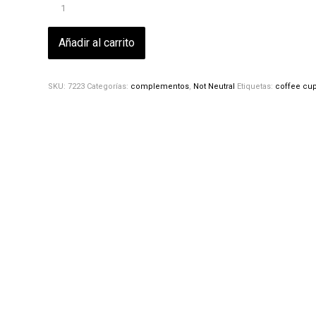
Añadir al carrito
SKU:
7223
Categorías:
complementos
,
Not Neutral
Etiquetas:
coffee cu