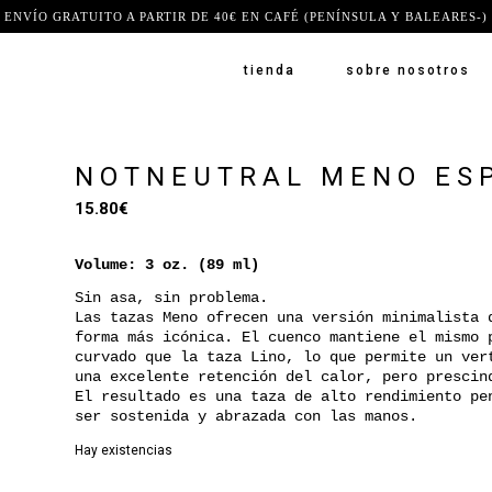
ENVÍO GRATUITO A PARTIR DE 40€ EN CAFÉ (PENÍNSULA Y BALEARES-)
tienda
sobre nosotros
NOTNEUTRAL MENO ESP
15.80
€
Volume: 3 oz. (89 ml)
Sin asa, sin problema.
Las tazas Meno ofrecen una versión minimalista 
forma más icónica. El cuenco mantiene el mismo 
curvado que la taza Lino, lo que permite un ver
una excelente retención del calor, pero prescin
El resultado es una taza de alto rendimiento pe
ser sostenida y abrazada con las manos.
Hay existencias