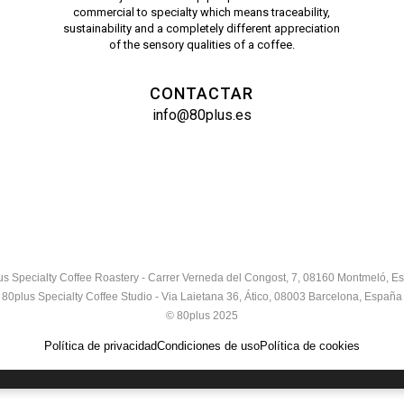
commercial to specialty which means traceability,
sustainability and a completely different appreciation
of the sensory qualities of a coffee.
CONTACTAR
info@80plus.es
us Specialty Coffee Roastery - Carrer Verneda del Congost, 7, 08160 Montmeló, E
80plus Specialty Coffee Studio - Via Laietana 36, Ático, 08003 Barcelona, España
© 80plus 2025
Política de privacidad
Condiciones de uso
Política de cookies